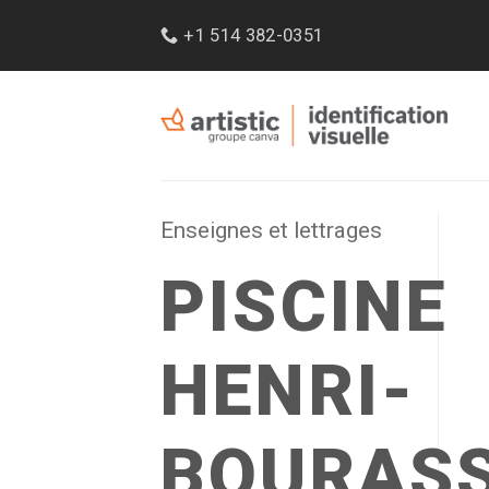
Passer
+1 514 382-0351
au
contenu
Enseignes et lettrages
PISCINE
HENRI-
BOURAS