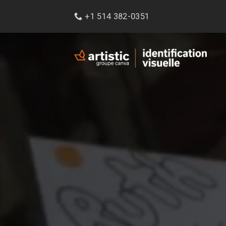
Passer
+1 514 382-0351
au
contenu