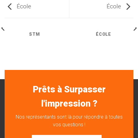
École
École
STM
ÉCOLE
Prêts à Surpasser
l'impression ?
Nos représentants sont là pour répondre à toutes
vos questions !