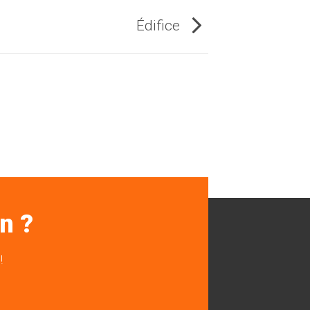
Édifice
n ?
!