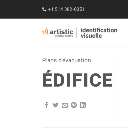
Passer
+1 514 382-0351
au
contenu
Plans d’évacuation
ÉDIFICE