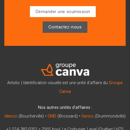
Demander une soumission
Contactez-nous
Artistic | Identification visuelle est une unité d'affaire du
Groupe
Canva
Nos autres unités d'affaires :
Idenco
(Boucherville) •
CMD
(Brossard) •
Serico
(Drummondville)
+1 514 382-0351
•
2565 boul. Le Corbusier, Laval (Québec) H7S